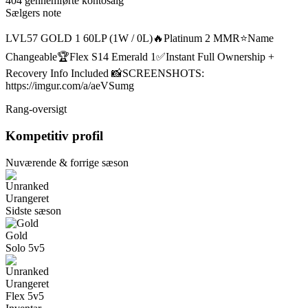
404 gennemførte kontosalg
Sælgers note
LVL57 GOLD 1 60LP (1W / 0L)🔥Platinum 2 MMR⭐Name
Changeable🏆Flex S14 Emerald 1✅Instant Full Ownership +
Recovery Info Included 📸SCREENSHOTS:
https://imgur.com/a/aeVSumg
Rang-oversigt
Kompetitiv profil
Nuværende & forrige sæson
Urangeret
Sidste sæson
Gold
Solo 5v5
Urangeret
Flex 5v5