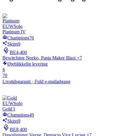
EUW
Solo
Platinum IV
Champions
76
Skins
9
BE
4,400
Bewitching Neeko, Pasta Maker Illaoi +7
Øjeblikkelig levering
$
70
Livstidsgaranti
·
Fuld e-mailadgang
EUW
Solo
Gold I
Champions
49
Skins
9
BE
8,400
Dawnbringer Vayne, Demacia Vice Lucian +7