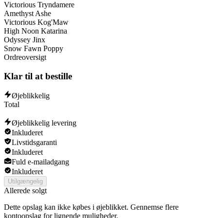
Victorious Tryndamere
Hecarim
Amethyst Ashe
Kha'Zix
Victorious Kog'Maw
Orianna
High Noon Katarina
Jayce
Odyssey Jinx
Snow Fawn Poppy
Ordreoversigt
Klar til at bestille
Øjeblikkelig
Total
Øjeblikkelig levering
Inkluderet
Livstidsgaranti
Inkluderet
Fuld e-mailadgang
Inkluderet
Utilgængelig
Allerede solgt
Dette opslag kan ikke købes i øjeblikket. Gennemse flere
kontoopslag for lignende muligheder.