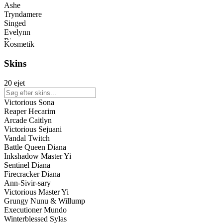
Ashe
Tryndamere
Singed
Evelynn
Riven
Kosmetik
Twitch
Yasuo
Skins
Jinx
Karthus
20 ejet
Kog'Maw
Amumu
Victorious Sona
Taliyah
Reaper Hecarim
Dr. Mundo
Arcade Caitlyn
Sona
Victorious Sejuani
Kassadin
Vandal Twitch
Irelia
Battle Queen Diana
Samira
Inkshadow Master Yi
Janna
Sentinel Diana
Lucian
Firecracker Diana
Viktor
Ann-Sivir-sary
Sejuani
Victorious Master Yi
Caitlyn
Grungy Nunu & Willump
Lulu
Executioner Mundo
Draven
Winterblessed Sylas
Katarina