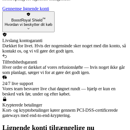
Gennemse lignende konti
™
BoostRoyal Shield
Hvordan vi beskytter dit køb
Livslang kontogaranti
Dækket for livet. Hvis der nogensinde sker noget med din konto, så
kontakt os, og vi vil gøre det godt igen.
Tilfredshedsgaranti
Hver ordre er dækket af vores refusionsløfte — hvis noget ikke går
som planlagt, sørger vi for at gøre det godt igen.
24/7 live support
Vores team besvarer live chat døgnet rundt — hjælp er kun en
besked væk før, under og efter købet.
Krypterede betalinger
Kort- og kryptobetalinger kører gennem PCI-DSS-certificerede
gateways med end-to-end-kryptering.
Lignende konti tilgængelige nu