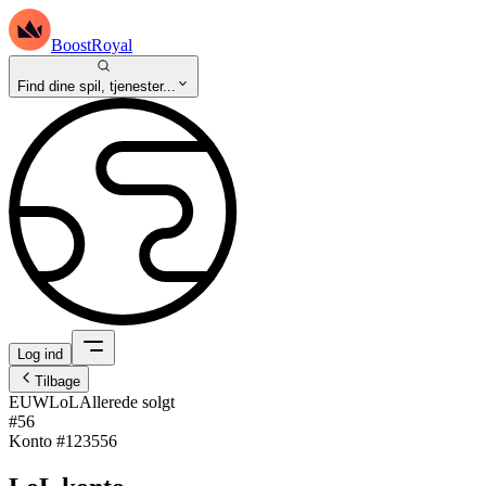
BoostRoyal
Find dine spil, tjenester...
Log ind
Tilbage
EUW
LoL
Allerede solgt
#56
Konto #
123556