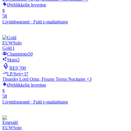
Øjeblikkelig levering
$
58
Livstidsgaranti
·
Fuld e-mailadgang
EUW
Solo
Gold I
Champions
50
Skins
5
BE
9,700
LP/Sejr
+37
Thunder Lord Ornn, Frozen Terror Nocturne +3
Øjeblikkelig levering
$
58
Livstidsgaranti
·
Fuld e-mailadgang
EUW
Solo