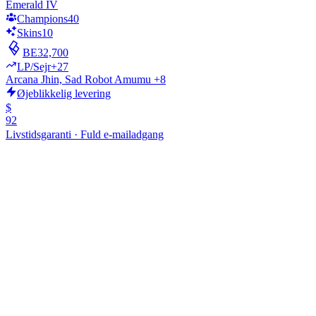
Emerald IV
Champions
40
Skins
10
BE
32,700
LP/Sejr
+27
Arcana Jhin, Sad Robot Amumu +8
Øjeblikkelig levering
$
92
Livstidsgaranti
·
Fuld e-mailadgang