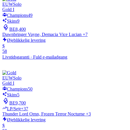
EUW
Solo
Gold I
Champions
49
Skins
9
BE
8,400
Dawnbringer Vayne, Demacia Vice Lucian +7
Øjeblikkelig levering
$
58
Livstidsgaranti
·
Fuld e-mailadgang
EUW
Solo
Gold I
Champions
50
Skins
5
BE
9,700
LP/Sejr
+37
Thunder Lord Ornn, Frozen Terror Nocturne +3
Øjeblikkelig levering
$