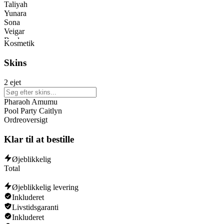
Taliyah
Yunara
Sona
Veigar
Bard
Kosmetik
Caitlyn
Maokai
Skins
Wukong
Brand
2 ejet
Lee Sin
Vayne
Pharaoh Amumu
Jhin
Pool Party Caitlyn
Nidalee
Ordreoversigt
Poppy
Ezreal
Klar til at bestille
Akali
Riven
Jinx
Øjeblikkelig
Lux
Total
Xerath
Shyvana
Øjeblikkelig levering
Rengar
Inkluderet
Senna
Livstidsgaranti
Lucian
Inkluderet
Varus