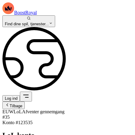
BoostRoyal
Find dine spil, tjenester...
Log ind
Tilbage
EUW
LoL
Afventer gennemgang
#35
Konto #
123535