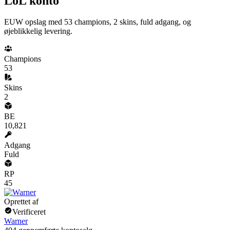
LoL konto
EUW opslag med 53 champions, 2 skins, fuld adgang, og
øjeblikkelig levering.
Champions
53
Skins
2
BE
10,821
Adgang
Fuld
RP
45
Oprettet af
Verificeret
Warner