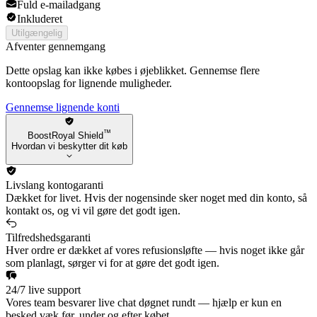
Fuld e-mailadgang
Sejuani
Inkluderet
Xayah
Fiora
Utilgængelig
Ziggs
Afventer gennemgang
Ekko
Dette opslag kan ikke købes i øjeblikket. Gennemse flere
Qiyana
kontoopslag for lignende muligheder.
Draven
Darius
Gennemse lignende konti
Nilah
™
BoostRoyal Shield
Hvordan vi beskytter dit køb
Livslang kontogaranti
Dækket for livet. Hvis der nogensinde sker noget med din konto, så
kontakt os, og vi vil gøre det godt igen.
Tilfredshedsgaranti
Hver ordre er dækket af vores refusionsløfte — hvis noget ikke går
som planlagt, sørger vi for at gøre det godt igen.
24/7 live support
Vores team besvarer live chat døgnet rundt — hjælp er kun en
besked væk før, under og efter købet.