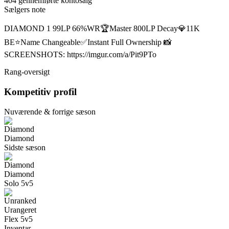
404 gennemførte kontosalg
Sælgers note
DIAMOND 1 99LP 66%WR🏆Master 800LP Decay💎11K
BE⭐Name Changeable✅Instant Full Ownership 📸
SCREENSHOTS: https://imgur.com/a/Pit9PTo
Rang-oversigt
Kompetitiv profil
Nuværende & forrige sæson
Diamond
Sidste sæson
Diamond
Solo 5v5
Urangeret
Flex 5v5
Inventar