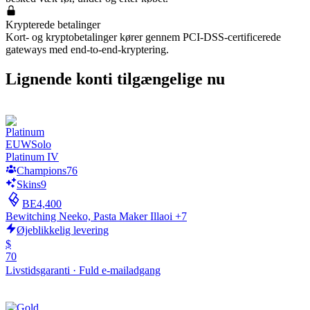
Krypterede betalinger
Kort- og kryptobetalinger kører gennem PCI-DSS-certificerede
gateways med end-to-end-kryptering.
Lignende konti tilgængelige nu
EUW
Solo
Platinum IV
Champions
76
Skins
9
BE
4,400
Bewitching Neeko, Pasta Maker Illaoi +7
Øjeblikkelig levering
$
70
Livstidsgaranti
·
Fuld e-mailadgang