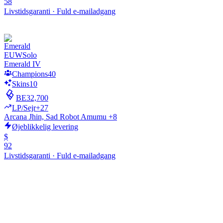
58
Livstidsgaranti
·
Fuld e-mailadgang
EUW
Solo
Emerald IV
Champions
40
Skins
10
BE
32,700
LP/Sejr
+27
Arcana Jhin, Sad Robot Amumu +8
Øjeblikkelig levering
$
92
Livstidsgaranti
·
Fuld e-mailadgang