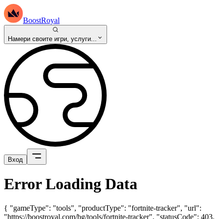
BoostRoyal
Намери своите игри, услуги...
Вход
Error Loading Data
{ "gameType": "tools", "productType": "fortnite-tracker", "url":
"https://boostroyal.com/bg/tools/fortnite-tracker", "statusCode": 403,