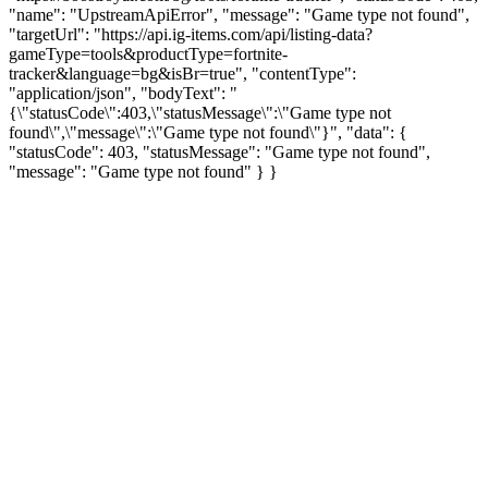
"name": "UpstreamApiError", "message": "Game type not found",
"targetUrl": "https://api.ig-items.com/api/listing-data?
gameType=tools&productType=fortnite-
tracker&language=bg&isBr=true", "contentType":
"application/json", "bodyText": "
{\"statusCode\":403,\"statusMessage\":\"Game type not
found\",\"message\":\"Game type not found\"}", "data": {
"statusCode": 403, "statusMessage": "Game type not found",
"message": "Game type not found" } }