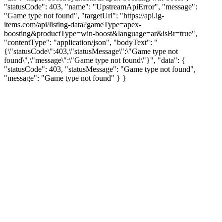
"statusCode": 403, "name": "UpstreamApiError", "message":
"Game type not found", "targetUrl": "https://api.ig-
items.com/api/listing-data?gameType=apex-
boosting&productType=win-boost&language=ar&isBr=true",
"contentType": "application/json", "bodyText": "
{\"statusCode\":403,\"statusMessage\":\"Game type not
found\",\"message\":\"Game type not found\"}", "data": {
"statusCode": 403, "statusMessage": "Game type not found",
"message": "Game type not found" } }