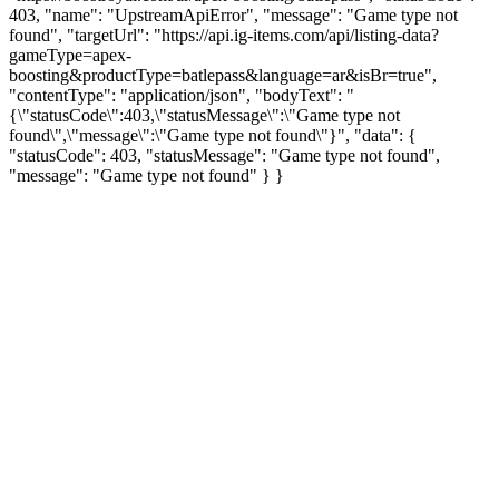
403, "name": "UpstreamApiError", "message": "Game type not
found", "targetUrl": "https://api.ig-items.com/api/listing-data?
gameType=apex-
boosting&productType=batlepass&language=ar&isBr=true",
"contentType": "application/json", "bodyText": "
{\"statusCode\":403,\"statusMessage\":\"Game type not
found\",\"message\":\"Game type not found\"}", "data": {
"statusCode": 403, "statusMessage": "Game type not found",
"message": "Game type not found" } }